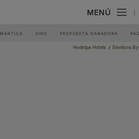
MENÚ
 Plata - Web Oficial
OMÁNTICA
VINO
PROPUESTA GANADORA
PA
Hodelpa Hotels
Emotions By