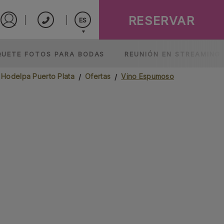
RESERVAR
ES
Iniciar sesión en Star Traveler o Corporate
English
QUETE FOTOS PARA BODAS
REUNIÓN EN STREAMING
Español
 Hodelpa Puerto Plata
Ofertas
Vino Espumoso