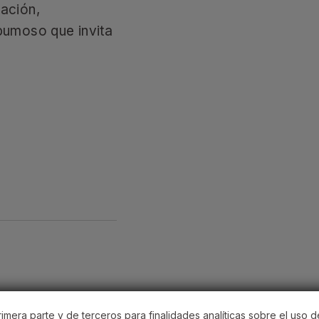
ación,
pumoso que invita
imera parte y de terceros para finalidades analíticas sobre el uso d