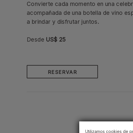
Convierte cada momento en una celebr
acompañada de una botella de vino es
a brindar y disfrutar juntos.
Desde
US$ 25
RESERVAR
Utilizamos cookies de pr