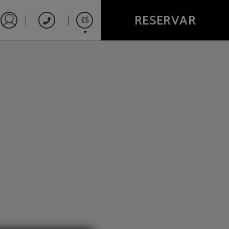
RESERVAR
ES
Iniciar sesión en Star Traveler o Corporate
English
Español