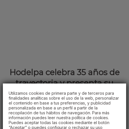
Hodelpa celebra 35 años de
trayectoria y presenta su
nueva identidad corporativa:
Utilizamos cookies de primera parte y de terceros para
finalidades analíticas sobre el uso de la web, personalizar
Hodelpa Hospitality
el contenido en base a tus preferencias, y publicidad
personalizada en base a un perfil a partir de la
recopilación de tus hábitos de navegación. Para más
15/01/2026
información puedes leer nuestra política de cookies.
Puedes aceptar todas las cookies mediante el botón
“Aceptar” o puedes configurar o rechazar su uso