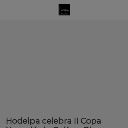
Hodelpa celebra II Copa Xanadú de Golf en Playa Dorada de Hod
Hodelpa celebra II Copa