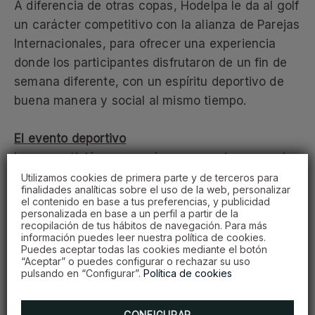
A diferencia de otras copas, Hodelpa le da al golf
un carácter competitivo con la alianza de Parejas
Internacionales, para ofrecer una experiencia
donde los participantes disfrutaron de un fin de
semana diferente, con un espíritu deportivo de
buena manera y social al mismo tiempo.
El evento deportivo
La competición comenzó con una primera ronda
el viernes, para cerrar la tarde con un cóctel de
Utilizamos cookies de primera parte y de terceros para
finalidades analíticas sobre el uso de la web, personalizar
bienvenida a los participantes, patrocinado por
el contenido en base a tus preferencias, y publicidad
personalizada en base a un perfil a partir de la
Procigar, donde los jugadores disfrutaron de una
recopilación de tus hábitos de navegación. Para más
degustación de rones y puros.
información puedes leer nuestra política de cookies.
Puedes aceptar todas las cookies mediante el botón
“Aceptar” o puedes configurar o rechazar su uso
La segunda ronda se celebró el sábado,
pulsando en “Configurar”.
Política de cookies
concluyendo con una fiesta de entrega de
premios en la playa del hotel
Emotions By
CONFIGURAR