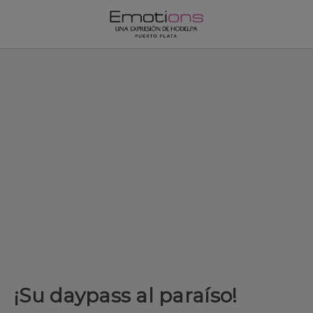
¡Su daypass al paraíso! del Emotions by Hodelpa Puerto Plata en
¡Su daypass al paraíso!