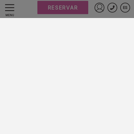
RESERVAR
ES
Preguntas frecuentes
Iniciar sesió
MENÚ
Protección de datos
Trabaje con nosotros