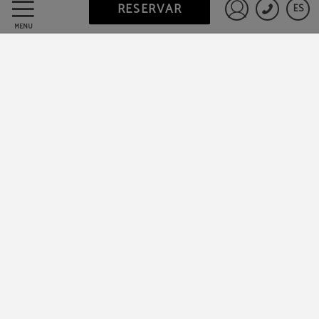
RESERVAR
ES
Iniciar sesió
MENÚ
Protección de datos
Trabaje con nosotros
Powered by Keytel
Compra segura