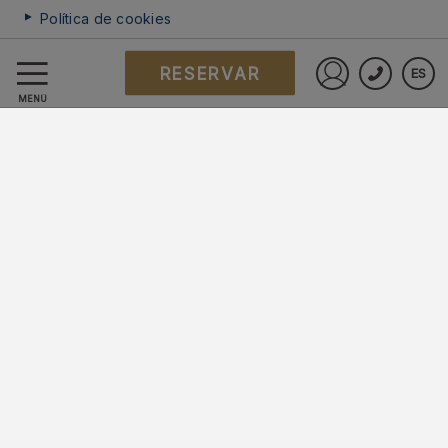
Política de cookies
RESERVAR
ES
Preguntas frecuentes
Iniciar sesió
MENÚ
Protección de datos
Trabaje con nosotros