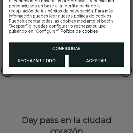
el contenido en base a tus preferencias, y publicidad
personalizada en base a un perfil a partir de la
OFERTAS
recopilación de tus hábitos de navegación. Para más
información puedes leer nuestra política de cookies.
Puedes aceptar todas las cookies mediante el botón
“Aceptar” o puedes configurar o rechazar su uso
pulsando en “Configurar”.
Política de cookies
CONFIGURAR
RECHAZAR TODO
ACEPTAR
Day pass en la ciudad
corazón
O