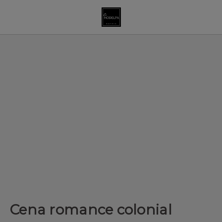
Cena romance colonial de Hodelpa Hotels en República Dominic
Cena romance colonial