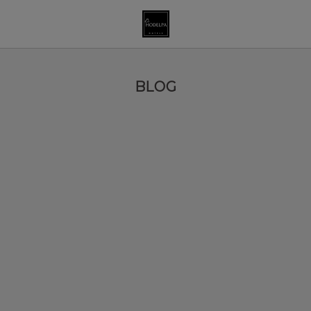
Blod de viajes | Hodelpa Hotels
BLOG