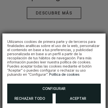
DESCUBRE MÁS
Utilizamos cookies de primera parte y de terceros para
finalidades analíticas sobre el uso de la web, personalizar
el contenido en base a tus preferencias, y publicidad
personalizada en base a un perfil a partir de la
recopilación de tus hábitos de navegación. Para más
información puedes leer nuestra política de cookies.
Puedes aceptar todas las cookies mediante el botón
“Aceptar” o puedes configurar o rechazar su uso
pulsando en “Configurar”.
Política de cookies
CONFIGURAR
RECHAZAR TODO
ACEPTAR
Paquete fotos para bodas