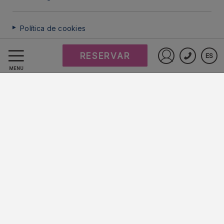
Política de cookies
RESERVAR
ES
Preguntas frecuentes
Iniciar sesió
MENÚ
Protección de datos
Trabaje con nosotros