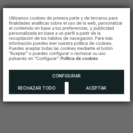
Utilizamos cookies de primera parte y de terceros para
finalidades analíticas sobre el uso de la web, personalizar
el contenido en base a tus preferencias, y publicidad
personalizada en base a un perfil a partir de la
recopilación de tus hábitos de navegación. Para más
información puedes leer nuestra política de cookies.
Puedes aceptar todas las cookies mediante el botón
“Aceptar” o puedes configurar o rechazar su uso
pulsando en “Configurar”.
Política de cookies
CONFIGURAR
RECHAZAR TODO
ACEPTAR