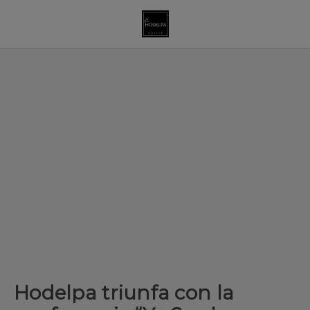
Hodelpa triunfa con la conferencia “Yo Soy la Marca” de Hodelp
Hodelpa triunfa con la