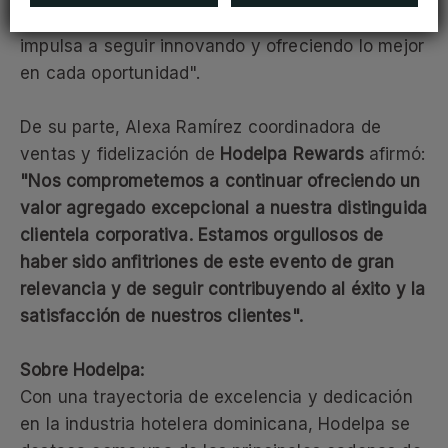
esta memorable jornada. Su apoyo continuo nos
impulsa a seguir innovando y ofreciendo lo mejor
en cada oportunidad".
De su parte, Alexa Ramírez coordinadora de
ventas y fidelización de
Hodelpa Rewards
afirmó:
"Nos comprometemos a continuar ofreciendo un
valor agregado excepcional a nuestra distinguida
clientela corporativa. Estamos orgullosos de
haber sido anfitriones de este evento de gran
relevancia y de seguir contribuyendo al éxito y la
satisfacción de nuestros clientes".
Sobre Hodelpa:
Con una trayectoria de excelencia y dedicación
en la industria hotelera dominicana, Hodelpa se