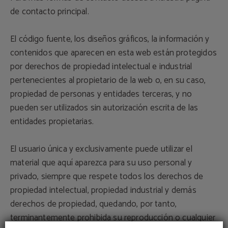
de contacto principal.
El código fuente, los diseños gráficos, la información y
contenidos que aparecen en esta web están protegidos
por derechos de propiedad intelectual e industrial
pertenecientes al propietario de la web o, en su caso,
propiedad de personas y entidades terceras, y no
pueden ser utilizados sin autorización escrita de las
entidades propietarias.
El usuario única y exclusivamente puede utilizar el
material que aquí aparezca para su uso personal y
privado, siempre que respete todos los derechos de
propiedad intelectual, propiedad industrial y demás
derechos de propiedad, quedando, por tanto,
terminantemente prohibida su reproducción o cualquier