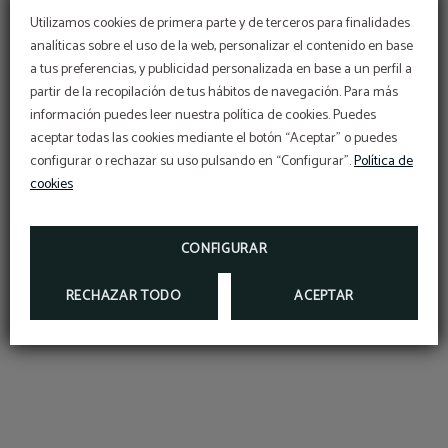
otro tipo de utilización con fines comerciales o para
Utilizamos cookies de primera parte y de terceros para finalidades
incurrir en actividades ilícitas; su distribución, difusión, así
analíticas sobre el uso de la web, personalizar el contenido en base
como su modificación, alteración, descompilación o
a tus preferencias, y publicidad personalizada en base a un perfil a
almacenamiento para cualquier finalidad.
partir de la recopilación de tus hábitos de navegación. Para más
información puedes leer nuestra política de cookies. Puedes
aceptar todas las cookies mediante el botón “Aceptar” o puedes
Las entidades propietarias perseguirán el
configurar o rechazar su uso pulsando en “Configurar”.
Política de
incumplimiento de las anteriores condiciones, así como
cookies
cualquier utilización indebida de los contenidos
presentados ejercitando todas las acciones civiles y
penales que le correspondan.
CONFIGURAR
RECHAZAR TODO
ACEPTAR