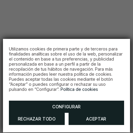
Utilizamos cookies de primera parte y de terceros para
finalidades analíticas sobre el uso de la web, personalizar
el contenido en base a tus preferencias, y publicidad
personalizada en base a un perfil a partir de la
recopilación de tus hábitos de navegación. Para más
información puedes leer nuestra política de cookies.
Puedes aceptar todas las cookies mediante el botón
“Aceptar” o puedes configurar o rechazar su uso
pulsando en “Configurar”.
Política de cookies
CONFIGURAR
RECHAZAR TODO
ACEPTAR