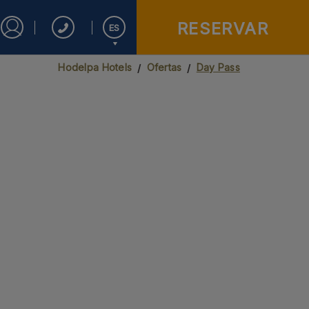
RESERVAR
ES
Iniciar sesión en Star Traveler o Corporate
Hodelpa Hotels
Ofertas
Day Pass
English
Español