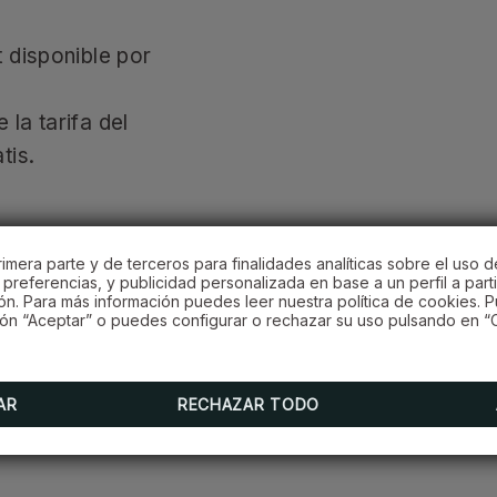
 disponible por
la tarifa del
tis.
imera parte y de terceros para finalidades analíticas sobre el uso d
preferencias, y publicidad personalizada en base a un perfil a parti
ón. Para más información puedes leer nuestra política de cookies. 
ón “Aceptar” o puedes configurar o rechazar su uso pulsando en “C
AR
RECHAZAR TODO