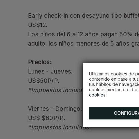
Early check-in con desayuno tipo buffet
US$12.
Los niños del 6 a 12 años pagan 50% de 
adulto, los niños menores de 5 años gra
Precios:
Lunes - Jueves.
Utilizamos cookies de pr
contenido en base a tus 
US$50P/P.
tus hábitos de navegaci
*Impuestos incluidos.
cookies mediante el bot
cookies
Viernes - Domingo.
CONFIGUR
US$ $60P/P.
*Impuestos incluidos.