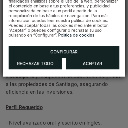
finalidades analíticas sobre el uso de la web, personalizar
el contenido en base a tus preferencias, y publicidad
segmentos de mercado.
personalizada en base a un perfil a partir de la
recopilación de tus hábitos de navegación. Para más
información puedes leer nuestra política de cookies.
Coordinación Interna y Reportes
Puedes aceptar todas las cookies mediante el botón
• Trabajar en conjunto con los gerentes de cada
“Aceptar” o puedes configurar o rechazar su uso
pulsando en “Configurar”.
Política de cookies
hotel para garantizar la ejecución de estrategias
de mercadeo y comunicación.
CONFIGURAR
• Presentar reportes periódicos de resultados,
benchmark y análisis de impacto de las
RECHAZAR TODO
ACEPTAR
estrategias implementadas.
• Manejar el presupuesto de mercadeo asignado
a las propiedades de Santiago, asegurando
eficiencia en las inversiones.
Perfil Requerido
- Nivel avanzado oral y escrito en Inglés.