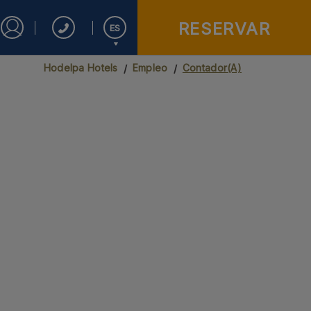
RESERVAR
ES
Iniciar sesión en Star Traveler o Corporate
Hodelpa Hotels
Empleo
Contador(A)
English
Español