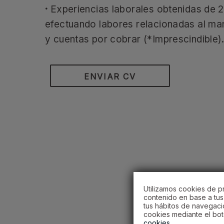
·
Experiencias laborales obtenidas de 
efectuando labores relacionadas al ma
y cuentas por cobrar (*Imprescindible)
ENVIAR CV
Utilizamos cookies de pr
contenido en base a tus 
tus hábitos de navegaci
cookies mediante el bot
cookies