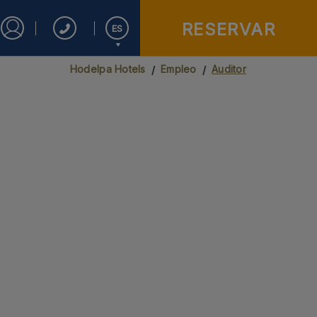
RESERVAR
ES
Iniciar sesión en Star Traveler o Corporate
Hodelpa Hotels
Empleo
Auditor
English
Español