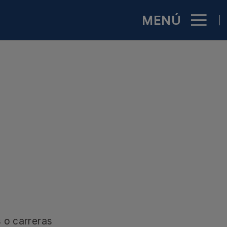
MENÚ
al
s o carreras