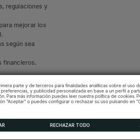
s, regulaciones y
para mejorar los
l.
nas según sea
s financieros.
imera parte y de terceros para finalidades analíticas sobre el uso d
preferencias, y publicidad personalizada en base a un perfil a parti
ón. Para más información puedes leer nuestra política de cookies. 
ón “Aceptar” o puedes configurar o rechazar su uso pulsando en “C
 equipo.
AR
RECHAZAR TODO