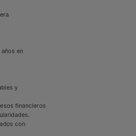
iera
 años en
ables y
cesos financieros
gularidades.
llados con