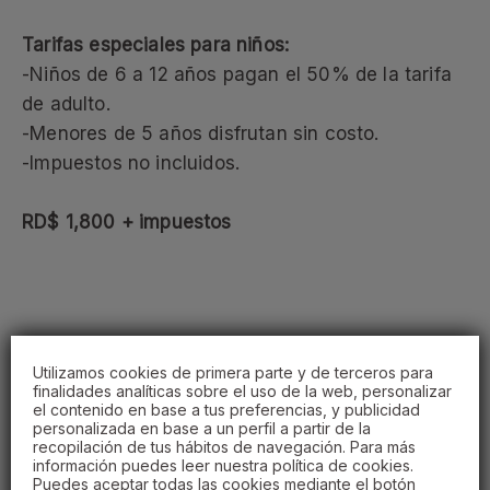
Tarifas especiales para niños:
-Niños de 6 a 12 años pagan el 50% de la tarifa
de adulto.
-Menores de 5 años disfrutan sin costo.
-Impuestos no incluidos.
RD$ 1,800 + impuestos
OFERTAS
Utilizamos cookies de primera parte y de terceros para
finalidades analíticas sobre el uso de la web, personalizar
el contenido en base a tus preferencias, y publicidad
personalizada en base a un perfil a partir de la
recopilación de tus hábitos de navegación. Para más
información puedes leer nuestra política de cookies.
Puedes aceptar todas las cookies mediante el botón