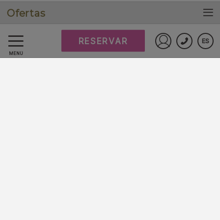
Ofertas
Política de cookies
RESERVAR
ES
Preguntas frecuentes
Iniciar sesió
MENÚ
Protección de datos
Trabaje con nosotros