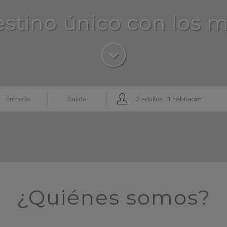
stino único con los me
·
.

Entrada
Salida
2
adultos
1
habitación
¿Quiénes somos?