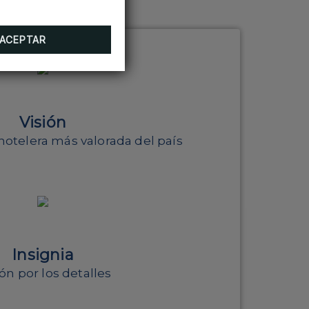
ACEPTAR
Visión
hotelera más valorada del país
Insignia
ón por los detalles