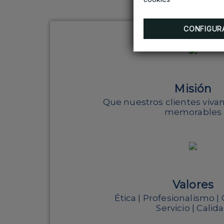
CONFIGUR
Misión
Que nuestros clientes viva
memorables
Valores
Ética | Profesionalismo |
Servicio | Calid