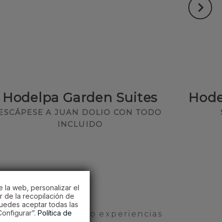
Hodelpa Garden Suites
Hode
ESCÁPESE A JUAN DOLIO CON TODO
INCLUIDO
e la web, personalizar el
r de la recopilación de
Puedes aceptar todas las
onfigurar”.
Política de
o cercano, creando experiencias