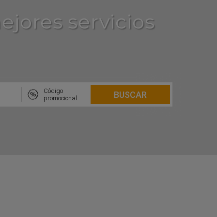
jores servicios
Código

BUSCAR
promocional