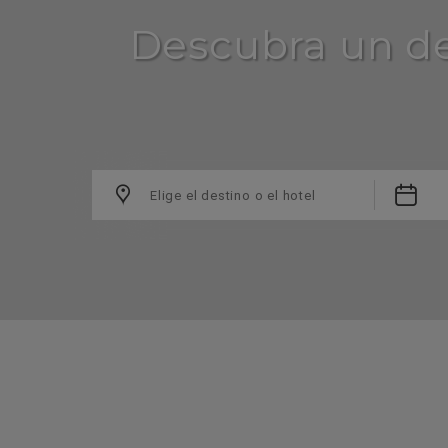
Descubra un de

