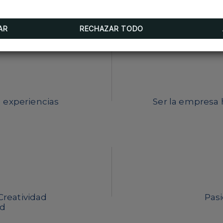
memorables para todos los que nos visitan.
AR
RECHAZAR TODO
n experiencias
Ser la empresa 
 Creatividad
Pasi
ad