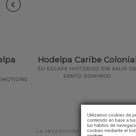
elpa
Hodelpa Caribe Colonia
SU ESCAPE HISTÓRICO SIN SALIR D
SANTO DOMINGO
 EMOTIONS
Utilizamos cookies de pr
contenido en base a tus 
tus hábitos de navegaci
cookies mediante el bot
La reconocida "personalidad Ho
cookies