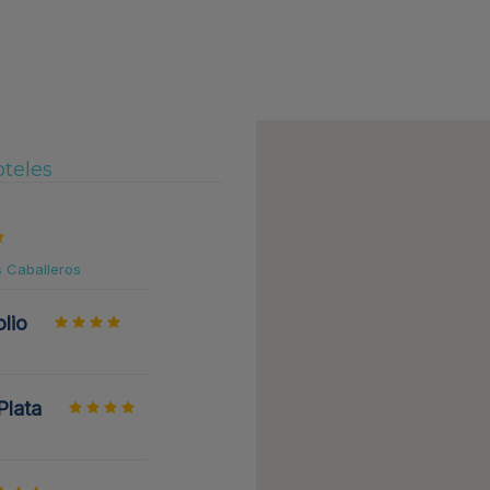
oteles
s Caballeros
lio
Plata