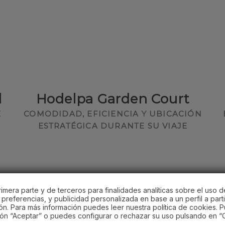
l
Hodelpa Garden Court
E
COMODIDAD, EFICIENCIA Y UBICACIÓN
ESTRATÉGICA DURANTE SU VIAJE
¿Qué nos diferencia?
imera parte y de terceros para finalidades analíticas sobre el uso d
preferencias, y publicidad personalizada en base a un perfil a parti
ón. Para más información puedes leer nuestra política de cookies. 
ón “Aceptar” o puedes configurar o rechazar su uso pulsando en “C
delpa" se distingue por atender con un trat