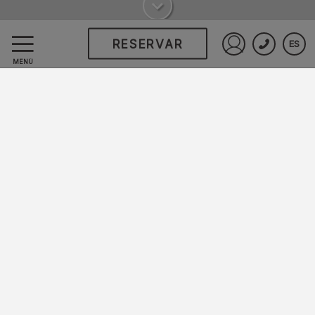
RESERVAR
ES
Iniciar sesió
MENÚ
OFERTAS