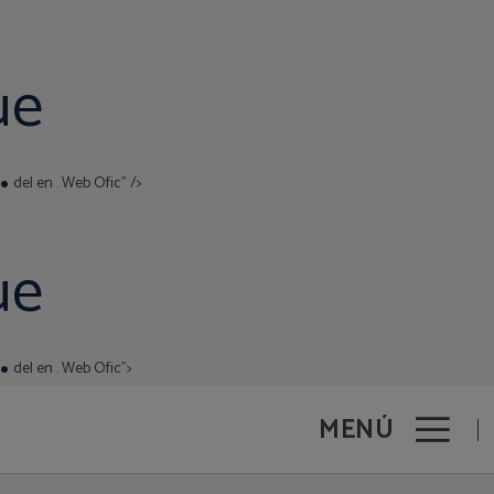
ue
.
del en . Web Ofic" />
ue
.
del en . Web Ofic">
MENÚ