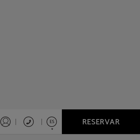
RESERVAR
ES
Iniciar sesión en Star Traveler o Corporate