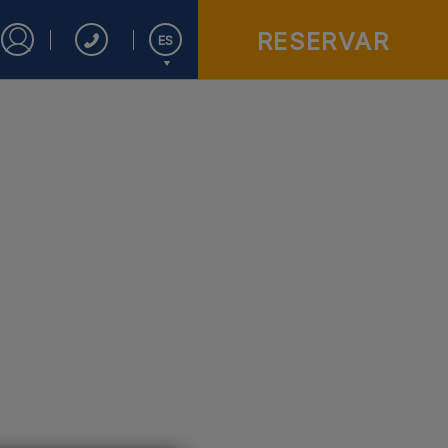
RESERVAR
ES
Iniciar sesión en Star Traveler o Corporate
English
Español