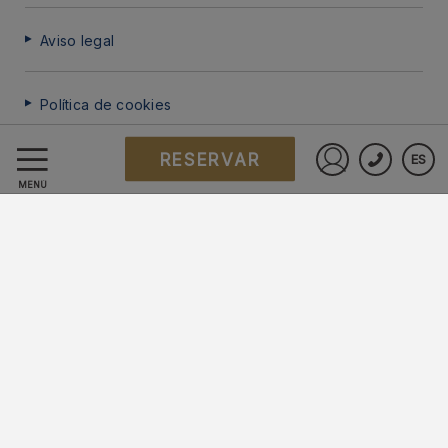
Aviso legal
Política de cookies
RESERVAR
ES
Preguntas frecuentes
Iniciar sesió
MENÚ
Protección de datos
Trabaje con nosotros