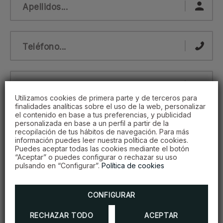
Apellidos...
Teléfono...
Email...
Utilizamos cookies de primera parte y de terceros para
finalidades analíticas sobre el uso de la web, personalizar
el contenido en base a tus preferencias, y publicidad
Hora...
personalizada en base a un perfil a partir de la
recopilación de tus hábitos de navegación. Para más
información puedes leer nuestra política de cookies.
Puedes aceptar todas las cookies mediante el botón
“Aceptar” o puedes configurar o rechazar su uso
Fecha...
pulsando en “Configurar”.
Política de cookies
CONFIGURAR
Nº de personas...
RECHAZAR TODO
ACEPTAR