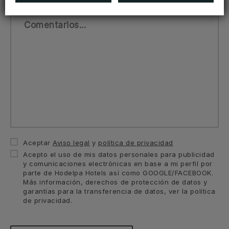
Comentarios...
Aceptar
Aviso legal
y
política de privacidad
Acepto el uso de mis datos personales para publicidad
y comunicaciones electrónicas en base a mi perfil por
parte de Hodelpa Hotels así como GOOGLE/FACEBOOK.
Más información, derechos de protección de datos y
garantías para la transferencia de datos, ver la política
de privacidad.