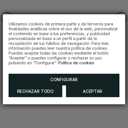
Utilizamos cookies de primera parte y de terceros para
finalidades analíticas sobre el uso de la web, personalizar
el contenido en base a tus preferencias, y publicidad
personalizada en base a un perfil a partir de la
recopilación de tus hábitos de navegación. Para más
información puedes leer nuestra política de cookies.
Puedes aceptar todas las cookies mediante el botón
“Aceptar” o puedes configurar o rechazar su uso
pulsando en “Configurar”.
Política de cookies
Piña colada
CONFIGURAR
DESCUBRE MÁS
RECHAZAR TODO
ACEPTAR